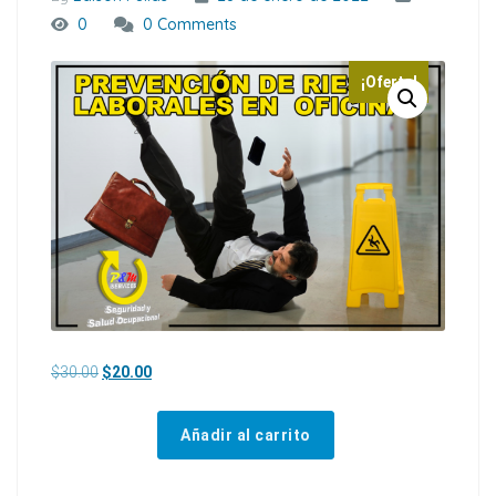
0
0 Comments
¡Oferta!
El precio original era: $30.00.
El precio actual es: $20.00.
$
30.00
$
20.00
Añadir al carrito
PREVENCIÓN DE RIESGOS LABORALES EN OFICINAS cantidad