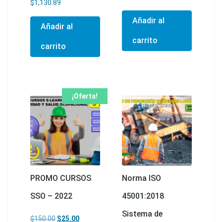
$
1,130.89
Añadir al
Añadir al
carrito
carrito
¡Oferta!
PROMO CURSOS
Norma ISO
SSO – 2022
45001:2018
Sistema de
El precio original era: $150.00.
El precio actual es: $25.00.
$
150.00
$
25.00