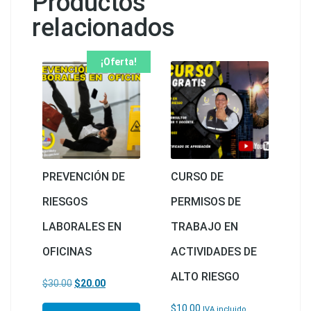
Productos
relacionados
¡Oferta!
PREVENCIÓN DE
CURSO DE
RIESGOS
PERMISOS DE
LABORALES EN
TRABAJO EN
OFICINAS
ACTIVIDADES DE
ALTO RIESGO
El precio original era: $30.00.
El precio actual es: $20.00.
$
30.00
$
20.00
$
10.00
IVA incluido