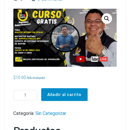
$
10.00
IVA incluido
CURSO DE AUDITOR INTERNO SSO EFICAZ cantidad
Añadir al carrito
Categoría:
Sin Categorizar