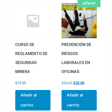
¡Oferta!
CURSO DE
PREVENCIÓN DE
REGLAMENTO DE
RIESGOS
SEGURIDAD
LABORALES EN
MINERA
OFICINAS
El precio original era: $30
El precio actual e
$
10.00
$
30.00
$
20.00
Añadir al
Añadir al
carrito
carrito