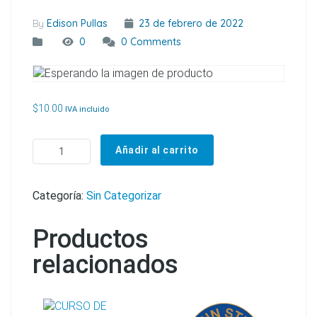
By
Edison Pullas
23 de febrero de 2022
0
0 Comments
$
10.00
IVA incluido
CURSO DE LEGISLACIÓN EN SALUD OCUPACIONAL EN EL ECUADOR cantidad
Añadir al carrito
Categoría:
Sin Categorizar
Productos
relacionados