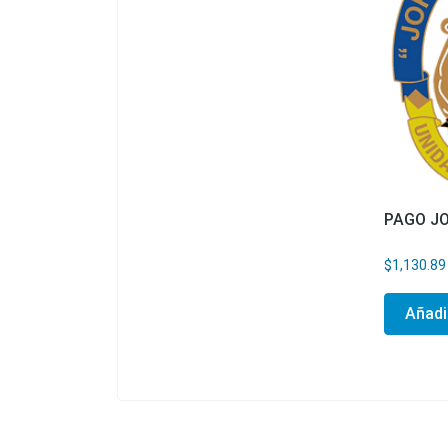
PAGO J
$
1,130.89
Añadir