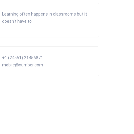
Learning often happens in classrooms but it
doesn’t have to.
+1 (24551) 21456871
mobile@number.com