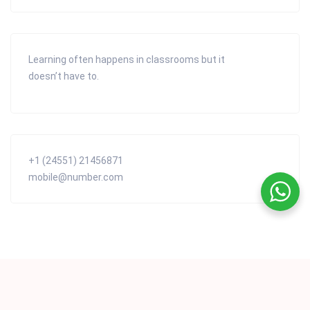
Learning often happens in classrooms but it
doesn’t have to.
+1 (24551) 21456871
mobile@number.com
©2022 P&M Services. All Rights Reserved.