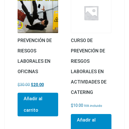
PREVENCIÓN DE
CURSO DE
RIESGOS
PREVENCIÓN DE
LABORALES EN
RIESGOS
OFICINAS
LABORALES EN
ACTIVIDADES DE
El precio original era: $30.00.
El precio actual es: $20.00.
$
30.00
$
20.00
CATERING
Añadir al
$
10.00
IVA incluido
carrito
Añadir al