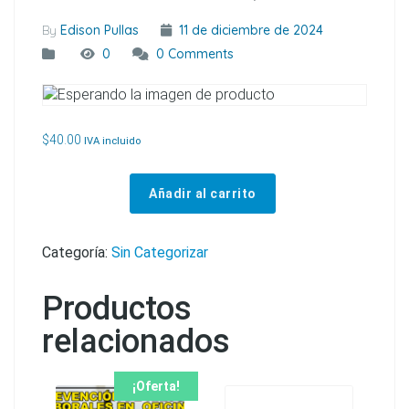
By
Edison Pullas
11 de diciembre de 2024
0
0 Comments
$
40.00
IVA incluido
Añadir al carrito
CURSO DE ORGANISMOS PARITARIOS (Actualizado al Decreto Ejcutivo 255) cantidad
Categoría:
Sin Categorizar
Productos
relacionados
¡Oferta!