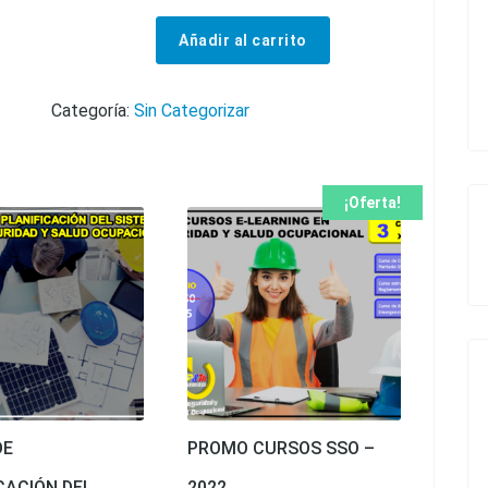
Añadir al carrito
CURSO DE PREVENCIÓN DE RIESGOS LABORALES cantidad
Categoría:
Sin Categorizar
¡Oferta!
DE
PROMO CURSOS SSO –
CACIÓN DEL
2022