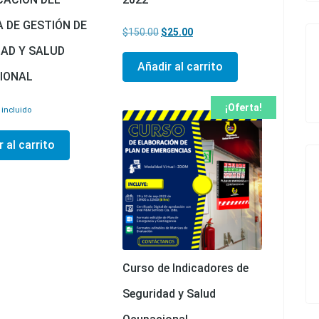
 DE GESTIÓN DE
El precio original era: $150.00.
El precio actual es: $25.00.
$
150.00
$
25.00
AD Y SALUD
Añadir al carrito
IONAL
¡Oferta!
 incluido
 al carrito
Curso de Indicadores de
Seguridad y Salud