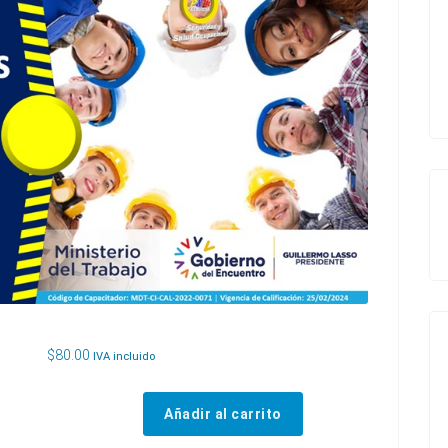
$
80.00
IVA incluido
Añadir al carrito
CURSO PREVENCIÓN DE RIESGOS LABORALES cantidad