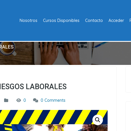
Nosotros
Cursos Disponibles
Contacto
Acceder
ORALES
IESGOS LABORALES
0
0 Comments