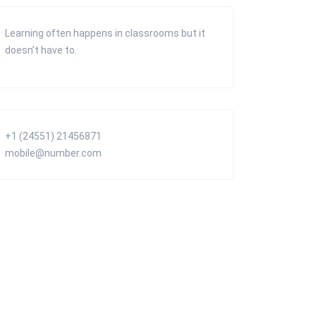
Learning often happens in classrooms but it
doesn’t have to.
+1 (24551) 21456871
mobile@number.com