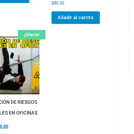
$
80.00
Añadir al carrito
¡Oferta!
IÓN DE RIESGOS
ES EN OFICINAS
precio original era: $30.00.
El precio actual es: $20.00.
0.00