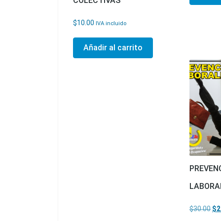
COLECTIVAS
$
10.00
IVA incluido
Añadir al carrito
PREVENC
LABORAL
El 
$
30.00
$
2