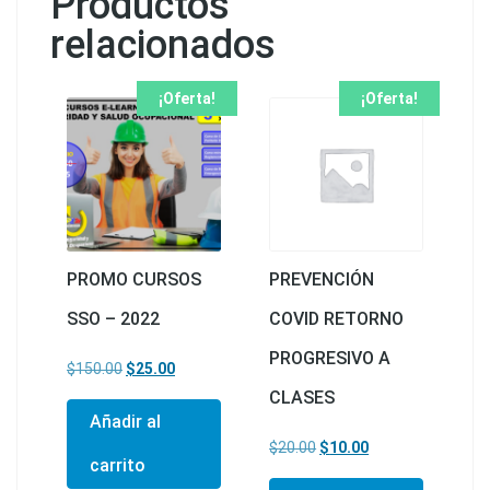
Productos
relacionados
¡Oferta!
¡Oferta!
PROMO CURSOS
PREVENCIÓN
SSO – 2022
COVID RETORNO
PROGRESIVO A
El precio original era: $150.00.
El precio actual es: $25.00.
$
150.00
$
25.00
CLASES
Añadir al
El precio original era: $20
El precio actual e
$
20.00
$
10.00
carrito