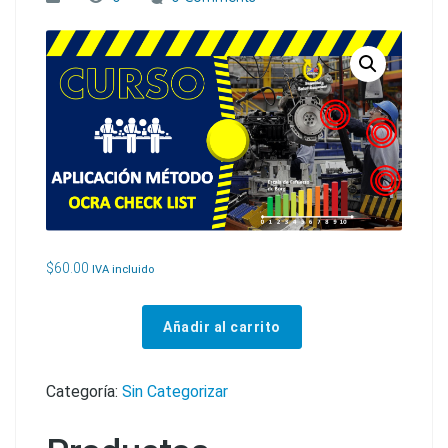
$
60.00
IVA incluido
Añadir al carrito
CURSO MÉTODO OCRA CHECK LIST cantidad
Categoría:
Sin Categorizar