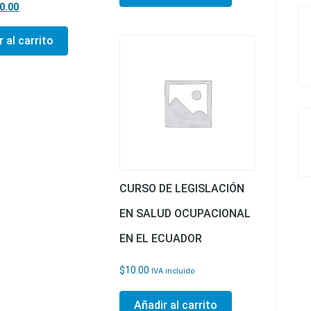
precio original era: $20.00.
El precio actual es: $10.00.
0.00
 al carrito
CURSO DE LEGISLACIÓN
EN SALUD OCUPACIONAL
EN EL ECUADOR
$
10.00
IVA incluido
Añadir al carrito