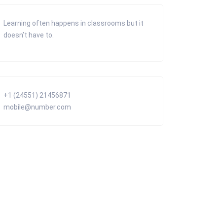
Learning often happens in classrooms but it
doesn’t have to.
+1 (24551) 21456871
mobile@number.com