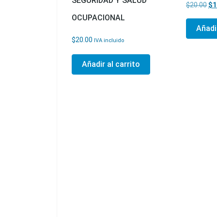
SEGURIDAD Y SALUD
El 
$
20.00
$
1
OCUPACIONAL
Añadir
$
20.00
IVA incluido
Añadir al carrito