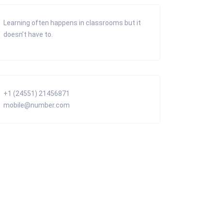
Learning often happens in classrooms but it
doesn’t have to.
+1 (24551) 21456871
mobile@number.com