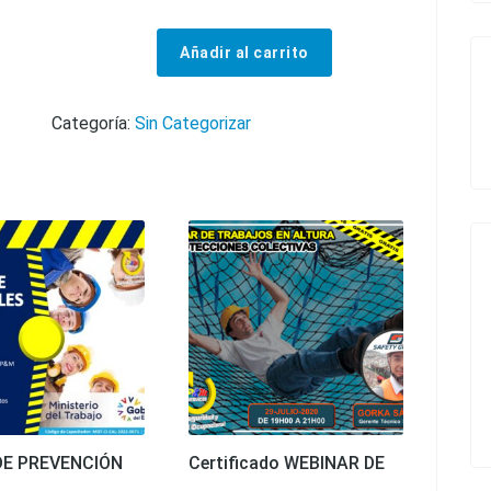
Añadir al carrito
CURSO DE ERGONOMÍA EN OFICINAS cantidad
Categoría:
Sin Categorizar
DE PREVENCIÓN
Certificado WEBINAR DE