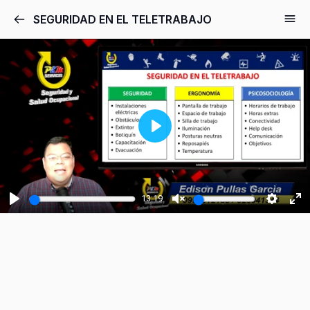
SEGURIDAD EN EL TELETRABAJO
Play
13:19
Play
Unmute
Setting
Ent
ful