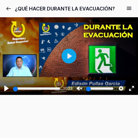
¿QUÉ HACER DURANTE LA EVACUACIÓN?
Play
10:23
Play
Unmute
Setting
Ent
ful