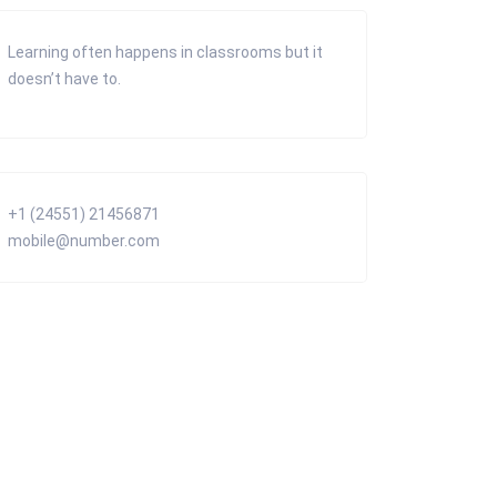
Learning often happens in classrooms but it
doesn’t have to.
+1 (24551) 21456871
mobile@number.com