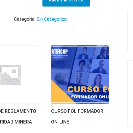
Añadir al carrito
Curso de Reportes Obligatorios de Seguridad y Salud Ocupacional cantidad
Categoría:
Sin Categorizar
DE REGLAMENTO
CURSO FOL FORMADOR
RIDAD MINERA
ON-LINE