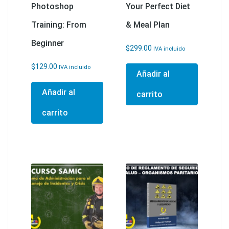
Photoshop
Your Perfect Diet
Training: From
& Meal Plan
Beginner
$
299.00
IVA incluido
$
129.00
IVA incluido
Añadir al
Añadir al
carrito
carrito