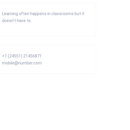
Learning often happens in classrooms but it
doesn’t have to.
+1 (24551) 21456871
mobile@number.com