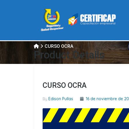
CURSO OCRA
Product Details
CURSO OCRA
By
Edison Pullas
16 de noviembre de 2