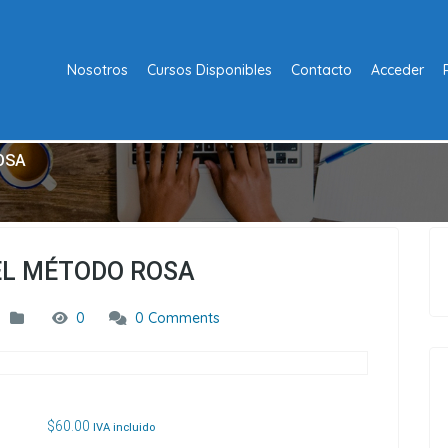
Nosotros
Cursos Disponibles
Contacto
Acceder
OSA
EL MÉTODO ROSA
0
0 Comments
$
60.00
IVA incluido