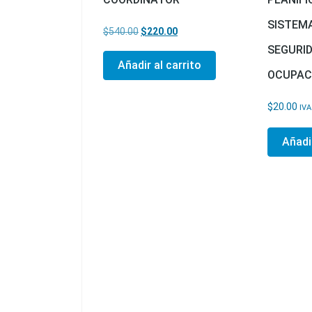
SISTEMA
El precio original era: $540.00.
El precio actual es: $220.00.
$
540.00
$
220.00
SEGURID
Añadir al carrito
OCUPAC
$
20.00
IVA
Añadir