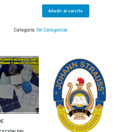
Añadir al carrito
CURSO DE EVALUADOR DEL MÉTODO ROSA cantidad
Categoría:
Sin Categorizar
DE
CACIÓN DEL