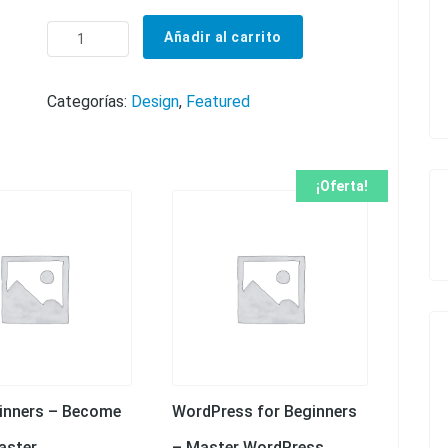
Perfect Diet & Meal Plan cantidad
Añadir al carrito
Categorías:
Design
,
Featured
¡Oferta!
inners – Become
WordPress for Beginners
aster
– Master WordPress