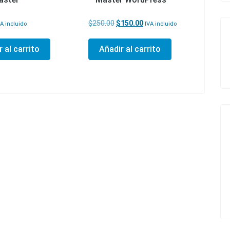
El precio original era: $250.00.
El precio actual es: $150.0
$
250.00
$
150.00
VA incluido
IVA incluido
 al carrito
Añadir al carrito