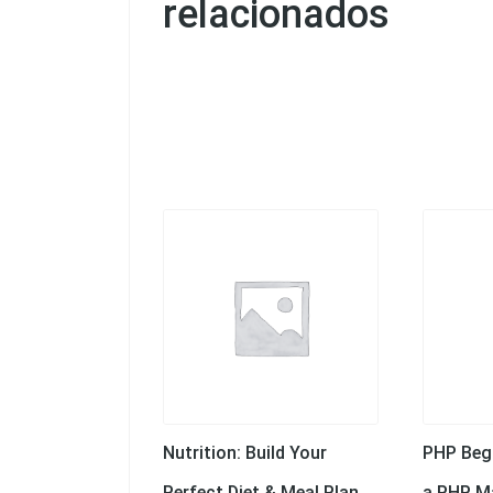
relacionados
Nutrition: Build Your
PHP Beg
Perfect Diet & Meal Plan
a PHP M