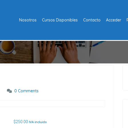
Nosotros
Cursos Disponibles
Contacto
Acceder
0 Comments
$
250.00
IVA incluido