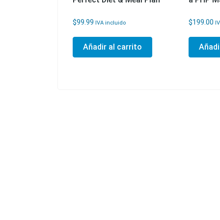
$
99.99
$
199.00
IVA incluido
I
Añadir al carrito
Añadir