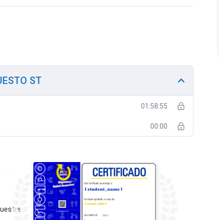
UESTO ST
01:58:55
00:00
muestre