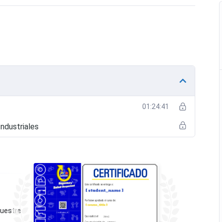
01:24:41
Industriales
muestre