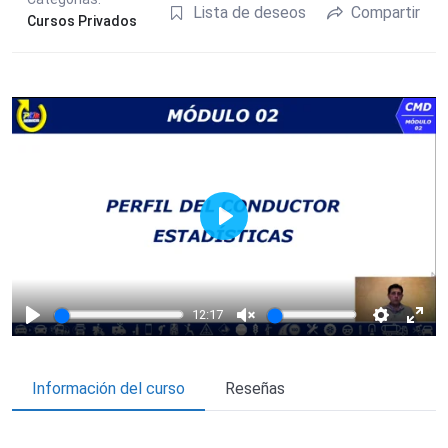
Lista de deseos
Compartir
Cursos Privados
Play
12:17
Play
Unmute
Settings
Ente
fulls
Información del curso
Reseñas