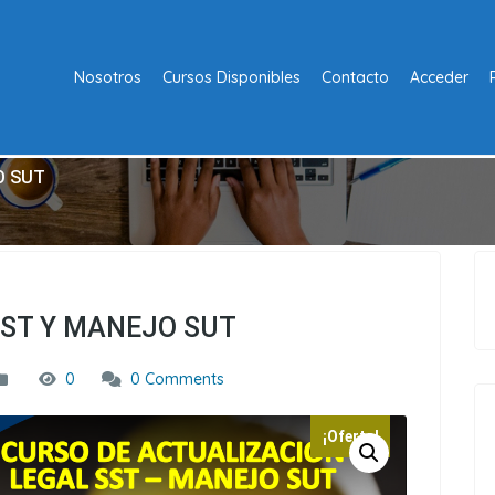
Nosotros
Cursos Disponibles
Contacto
Acceder
O SUT
SST Y MANEJO SUT
0
0 Comments
¡Oferta!