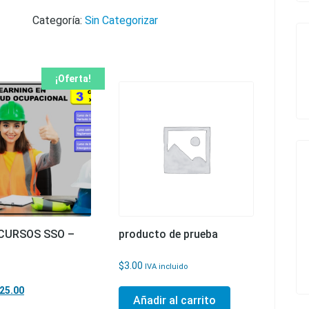
Categoría:
Sin Categorizar
¡Oferta!
CURSOS SSO –
producto de prueba
$
3.00
IVA incluido
l precio original era: $150.00.
El precio actual es: $25.00.
25.00
Añadir al carrito