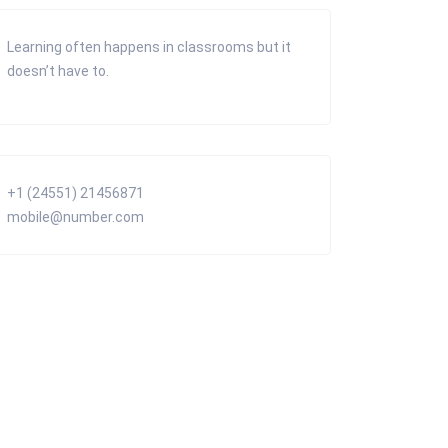
Learning often happens in classrooms but it
doesn’t have to.
+1 (24551) 21456871
mobile@number.com