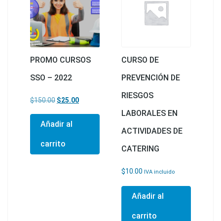
PROMO CURSOS
CURSO DE
SSO – 2022
PREVENCIÓN DE
RIESGOS
El precio original era: $150.00.
El precio actual es: $25.00.
$
150.00
$
25.00
LABORALES EN
Añadir al
ACTIVIDADES DE
carrito
CATERING
$
10.00
IVA incluido
Añadir al
carrito