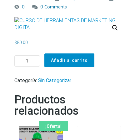
0
0 Comments
$
80.00
CURSO DE HERRAMIENTAS DE MARKETING DIGITAL cantidad
Añadir al carrito
Categoría:
Sin Categorizar
Productos
relacionados
¡Oferta!