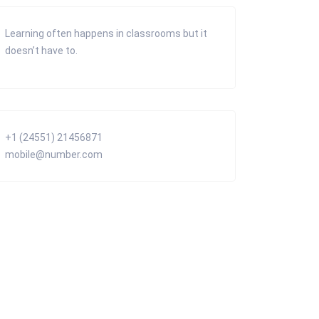
Learning often happens in classrooms but it
doesn’t have to.
+1 (24551) 21456871
mobile@number.com