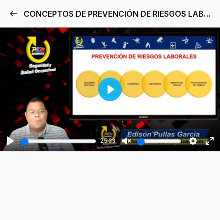
CONCEPTOS DE PREVENCIÓN DE RIESGOS LABORALES
Play
25:33
Play
Unmute
Setting
Ent
ful