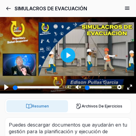
SIMULACROS DE EVACUACIÓN
Play
13:42
Play
Unmute
Setting
Ent
ful
Resumen
Archivos De Ejercicios
Puedes descargar documentos que ayudarán en tu
gestión para la planificación y ejecución de