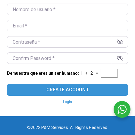
Nombre de usuario
*
Email
*
Contraseña
*
Confirm Password
*
Demuestra que eres un ser humano:
1 + 2 =
CREATE ACCOUNT
Login
©2022 P&M Services. All Rights Reserved.