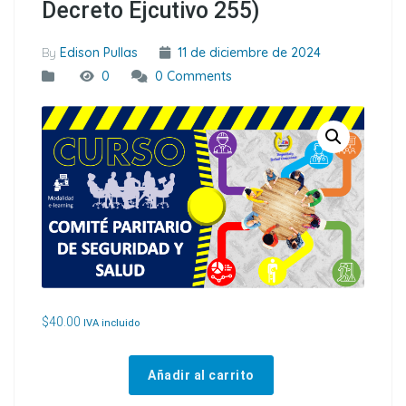
Decreto Ejcutivo 255)
By
Edison Pullas
11 de diciembre de 2024
0
0 Comments
$
40.00
IVA incluido
Añadir al carrito
CURSO DE ORGANISMOS PARITARIOS (Actualizado al Decreto Ejcutivo 255) cantidad