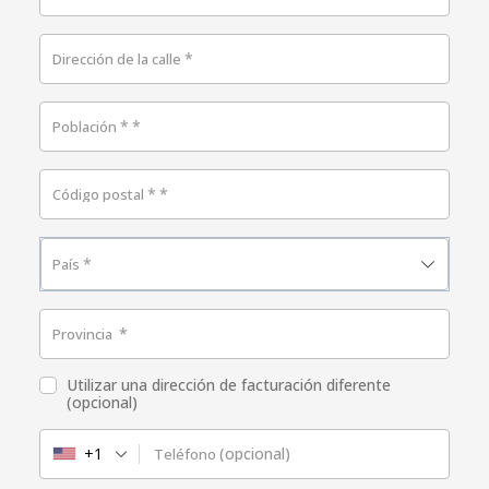
*
Dirección de la calle
*
*
Población
*
*
Código postal
Selecciona un país/región…
*
País
*
Provincia
Elige una opción…
Utilizar una dirección de facturación diferente
(opcional)
+1
(opcional)
Teléfono