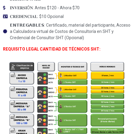
𝐈𝐍𝐕𝐄𝐑𝐒𝐈Ó𝐍: Antes $120 - Ahora $70
𝐂𝐑𝐄𝐃𝐄𝐍𝐂𝐈𝐀𝐋: $10 Opcional
𝗘𝗡𝗧𝗥𝗘𝗚𝗔𝗕𝗟𝗘𝗦: Certificado, material del participante, Acceso
a Calculadora virtual de Costos de Consultoría en SHT y
Credencial de Consultor SHT (Opcional)
REQUISITO LEGAL CANTIDAD DE TÉCNICOS SHT: