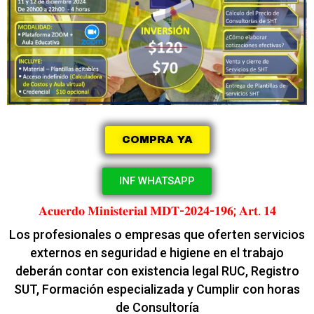
COMPRA YA
INF WHATSAPP
𝐀𝐜𝐮𝐞𝐫𝐝𝐨 𝐌𝐢𝐧𝐢𝐬𝐭𝐞𝐫𝐢𝐚𝐥 𝐌𝐃𝐓-𝟐𝟎𝟐𝟒-𝟏𝟗𝟔; 𝐀𝐫𝐭. 𝟏𝟒
Los profesionales o empresas que oferten servicios
externos en seguridad e higiene en el trabajo
deberán contar con existencia legal RUC, Registro
SUT, Formación especializada y Cumplir con horas
de Consultoría