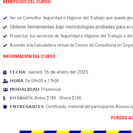
BENEFICIOS DEL CURSO:
Ser un Consultor Seguridad e Higiene del Trabajo que pueda ge
Obtener herramientas bajo metodologías probadas para el ej
Proyectar tus servicios de Seguridad e Higiene del Trabajo a otr
Acceder a la Calculadora virtual de Costos de Consultoría en Segur
INFORMACIÓN DEL CURSO:
ueves 16 de enero del 2025
𝗙𝗘𝗖𝗛𝗔: J
𝗛𝗢𝗥𝗔: De 09h00 a 17h00
𝗠𝗢𝗗𝗔𝗟𝗜𝗗𝗔𝗗: Presencial
𝐈𝐍𝐕𝐄𝐑𝐒𝐈Ó𝐍: Antes $180 - Ahora $140
𝗘𝗡𝗧𝗥𝗘𝗚𝗔𝗕𝗟𝗘𝗦: Certificado, material del participante, Acce
PUEDES AC