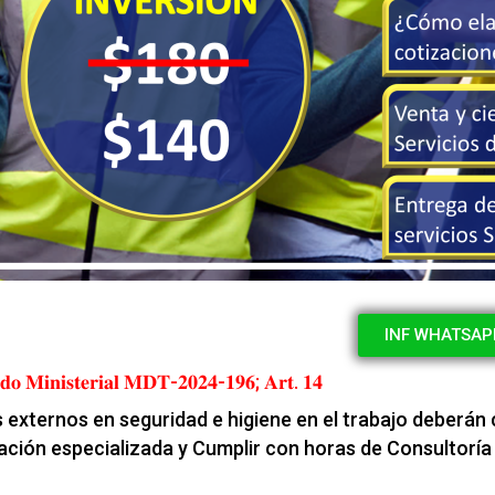
INF WHATSAP
𝐝𝐨 𝐌𝐢𝐧𝐢𝐬𝐭𝐞𝐫𝐢𝐚𝐥 𝐌𝐃𝐓-𝟐𝟎𝟐𝟒-𝟏𝟗𝟔; 𝐀𝐫𝐭. 𝟏𝟒
externos en seguridad e higiene en el trabajo deberán 
ación especializada y Cumplir con horas de Consultoría