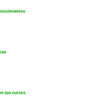
conocimientos
ices
en sus cursos